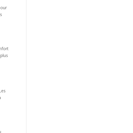
pour
os
nfort
 plus
e
 Les
a
u