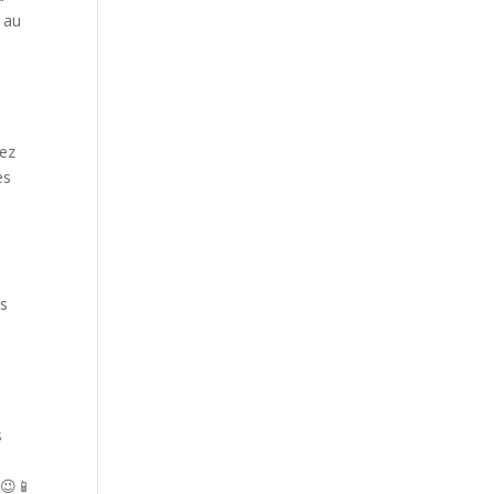
i au
tez
es
us
n
s
t
 😉📱