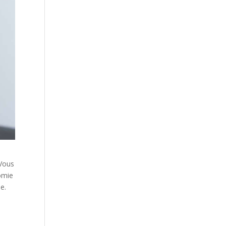
 Vous
omie
e.