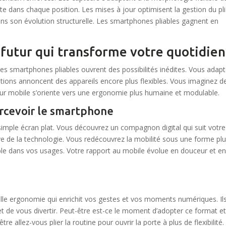
te dans chaque position. Les mises à jour optimisent la gestion du pl
dans son évolution structurelle. Les smartphones pliables gagnent en
 futur qui transforme votre quotidien
es smartphones pliables ouvrent des possibilités inédites. Vous adap
ations annoncent des appareils encore plus flexibles. Vous imaginez d
utur mobile s’oriente vers une ergonomie plus humaine et modulable.
rcevoir le smartphone
mple écran plat. Vous découvrez un compagnon digital qui suit votre
ive de la technologie. Vous redécouvrez la mobilité sous une forme pl
ble dans vos usages. Votre rapport au mobile évolue en douceur et e
le ergonomie qui enrichit vos gestes et vos moments numériques. Il
 et de vous divertir. Peut-être est-ce le moment d’adopter ce format e
tre allez-vous plier la routine pour ouvrir la porte à plus de flexibilité.