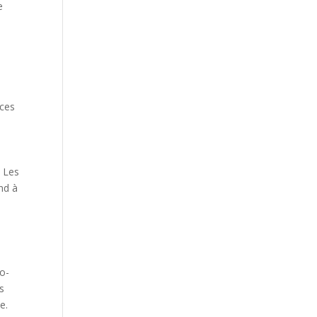
e
e
aces
. Les
ond à
ro-
es
e.