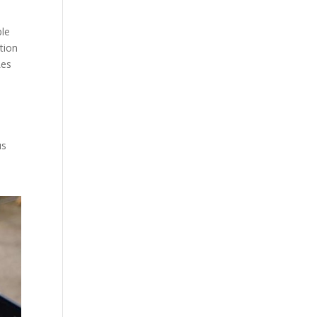
ple
tion
Les
us