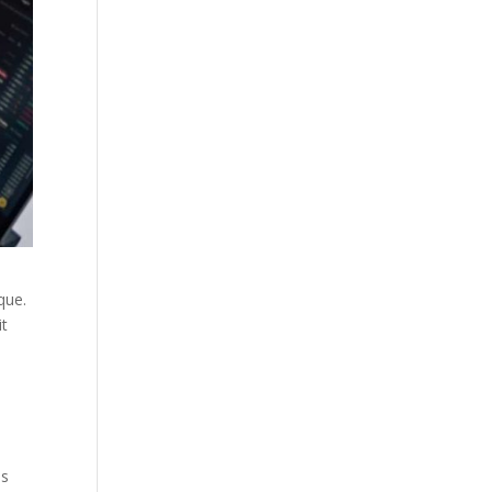
que.
it
e
os